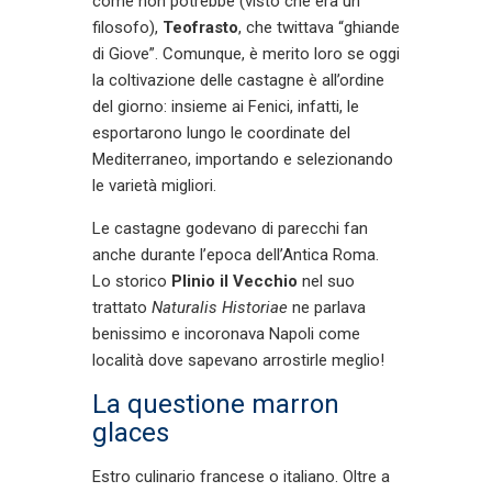
come non potrebbe (visto che era un
filosofo),
Teofrasto
, che twittava “ghiande
di Giove”. Comunque, è merito loro se oggi
la coltivazione delle castagne è all’ordine
del giorno: insieme ai Fenici, infatti, le
esportarono lungo le coordinate del
Mediterraneo, importando e selezionando
le varietà migliori.
Le castagne godevano di parecchi fan
anche durante l’epoca dell’Antica Roma.
Lo storico
Plinio il Vecchio
nel suo
trattato
Naturalis Historiae
ne parlava
benissimo e incoronava Napoli come
località dove sapevano arrostirle meglio!
La questione marron
glaces
Estro culinario francese o italiano. Oltre a