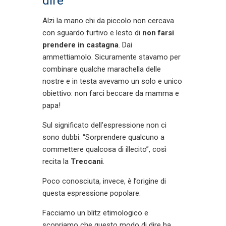
dire
Alzi la mano chi da piccolo non cercava
con sguardo furtivo e lesto di
non farsi
prendere in castagna
. Dai
ammettiamolo. Sicuramente stavamo per
combinare qualche marachella delle
nostre e in testa avevamo un solo e unico
obiettivo: non farci beccare da mamma e
papa!
Sul significato dell’espressione non ci
sono dubbi: “Sorprendere qualcuno a
commettere qualcosa di illecito”, così
recita la
Treccani
.
Poco conosciuta, invece, è l’origine di
questa espressione popolare.
Facciamo un blitz etimologico e
scopriamo che questo modo di dire ha