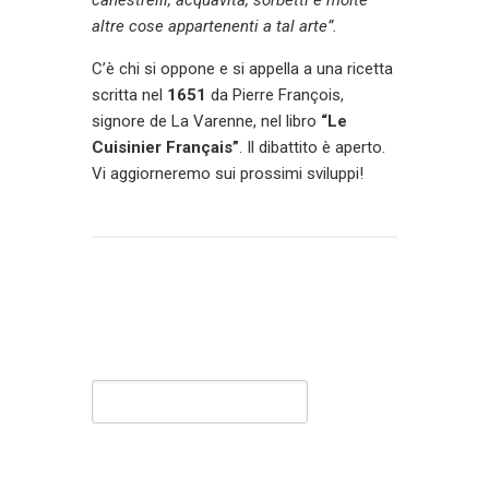
canestrelli, acquavita, sorbetti e molte
altre cose appartenenti a tal arte”.
C’è chi si oppone e si appella a una ricetta
scritta nel
1651
da Pierre François,
signore de La Varenne, nel libro
“Le
Cuisinier Français”
. Il dibattito è aperto.
Vi aggiorneremo sui prossimi sviluppi!