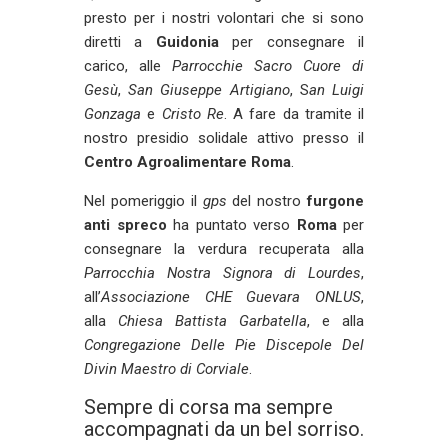
presto per i nostri volontari che si sono
diretti a
Guidonia
per consegnare il
carico
, alle
Parrocchie Sacro Cuore di
Gesù
,
San Giusepp
e Artigiano
, S
an Luigi
Gonzaga
e
Cristo Re
. A fare da tramite il
nostro presidio solidale attivo presso il
Centro Agroalimentare Roma
.
Nel pomeriggio il
gps
del nostro
furgone
anti spreco
ha puntato verso
Roma
per
consegnare la verdura recuperata alla
Parrocchia Nostra Signora di Lourdes
,
all’
Associazione CHE Guevara ONLUS
,
alla
Chiesa Battista Garbatella
, e alla
Congregazione Delle Pie Discepole Del
Divin Maestro
di
Corviale
.
Sempre di corsa ma sempre
accompagnati da un bel sorriso.