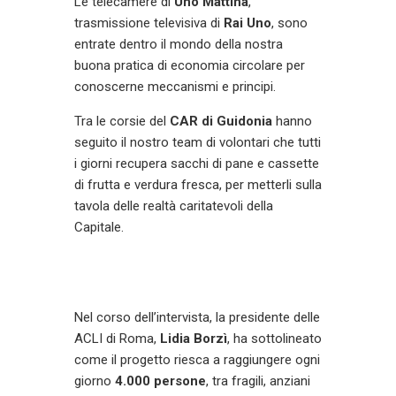
Le telecamere di
Uno Mattina
,
trasmissione televisiva di
Rai Uno
, sono
entrate dentro il mondo della nostra
buona pratica di economia circolare per
conoscerne meccanismi e principi.
Tra le corsie del
CAR di Guidonia
hanno
seguito il nostro team di volontari che tutti
i giorni recupera sacchi di pane e cassette
di frutta e verdura fresca, per metterli sulla
tavola delle realtà caritatevoli della
Capitale.
Nel corso dell’intervista, la presidente delle
ACLI di Roma,
Lidia Borzì
, ha sottolineato
come il progetto riesca a raggiungere ogni
giorno
4.000 persone
, tra fragili, anziani