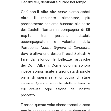
i legami vivi, destinati a durare nel tempo.
Così con
Il cibo che serve
siamo andati
oltre il recupero alimentare, più
precisamente abbiamo bussato alle porte
dei Castelli Romani in compagnia di
80
ospiti
, tra persone disabili,
accompagnatori e volontari della
Parrocchia
Nostra Signora di Coromoto
,
dove è attivo uno dei sei Presidi Solidali. A
fare da sfondo le bellezze artistiche
dei
Colli Albani. C
ome colonna sonora
invece sorrisi, risate e un’ondata di parole
piene di speranza e di voglia di stare
insieme. Queste sono le stelle attorno a
cui gravita ogni azione del nostro
progetto.
E anche questa volta siamo tornati a casa
con la consapevolezza di aver ricevuto di