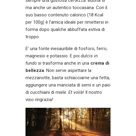
sempre una gustosa certezza. Buona sì
ma anche un autentico toccasana. Con il
suo basso contenuto calorico (18 Kcal
per 100g) è l’amica ideale per rimettersi in
forma dopo qualche abbuffata estiva di
troppo.
E’ una fonte inesauribile di fosforo, ferro,
magnesio e potassio. E poi
dulcis in
fundo
si trasforma anche in una
crema di
bellezza
. Non serve aspettare la
mezzanotte, basta schiacciarne una fetta,
aggiungere una manciata di semi e un paio
di cucchiaini di miele.
Et voilà
! Il nostro
viso ringrazia!