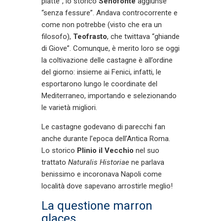
piatte”, lo storico
Senofonte
aggiunse
“senza fessure”. Andava controcorrente e
come non potrebbe (visto che era un
filosofo),
Teofrasto
, che twittava “ghiande
di Giove”. Comunque, è merito loro se oggi
la coltivazione delle castagne è all’ordine
del giorno: insieme ai Fenici, infatti, le
esportarono lungo le coordinate del
Mediterraneo, importando e selezionando
le varietà migliori.
Le castagne godevano di parecchi fan
anche durante l’epoca dell’Antica Roma.
Lo storico
Plinio il Vecchio
nel suo
trattato
Naturalis Historiae
ne parlava
benissimo e incoronava Napoli come
località dove sapevano arrostirle meglio!
La questione marron
glaces