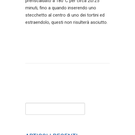
preriscaldato a 180°C per circa 20/25
minuti, fino a quando inserendo uno
stecchetto al centro di uno dei tortini ed
estraendolo, questi non risulterà asciutto.